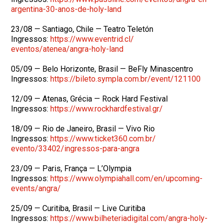
argentina-30-
anos-de-holy-land
23/08 — Santiago, Chile — Teatro Teletón
Ingressos:
https://www.eventrid.cl/
eventos/atenea/angra-holy-land
05/09 — Belo Horizonte, Brasil — BeFly Minascentro
Ingressos:
https://bileto.sympla.com.br/
event/121100
12/09 — Atenas, Grécia — Rock Hard Festival
Ingressos:
https://www.rockhardfestival.
gr/
18/09 — Rio de Janeiro, Brasil — Vivo Rio
Ingressos:
https://www.ticket360.com.br/
evento/33402/ingressos-para-
angra
23/09 — Paris, França — L’Olympia
Ingressos:
https://www.olympiahall.com/
en/upcoming-
events/angra/
25/09 — Curitiba, Brasil — Live Curitiba
Ingressos:
https://www.bilheteriadigital.
com/angra-holy-