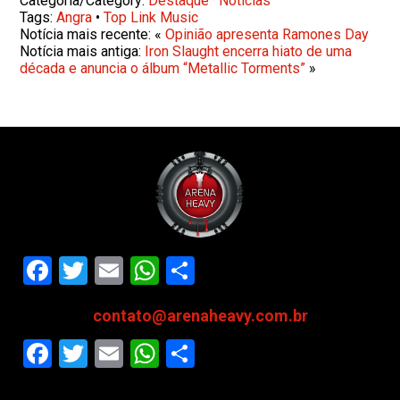
Categoria/Category:
Destaque
·
Notícias
Tags:
Angra
•
Top Link Music
Notícia mais recente: «
Opinião apresenta Ramones Day
Notícia mais antiga:
Iron Slaught encerra hiato de uma
década e anuncia o álbum “Metallic Torments”
»
Facebook
Twitter
Email
WhatsApp
Share
contato@arenaheavy.com.br
Facebook
Twitter
Email
WhatsApp
Share