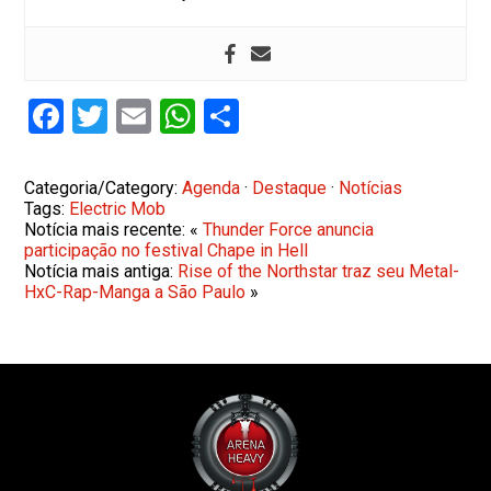
Facebook
Twitter
Email
WhatsApp
Share
Categoria/Category:
Agenda
·
Destaque
·
Notícias
Tags:
Electric Mob
Notícia mais recente: «
Thunder Force anuncia
participação no festival Chape in Hell
Notícia mais antiga:
Rise of the Northstar traz seu Metal-
HxC-Rap-Manga a São Paulo
»