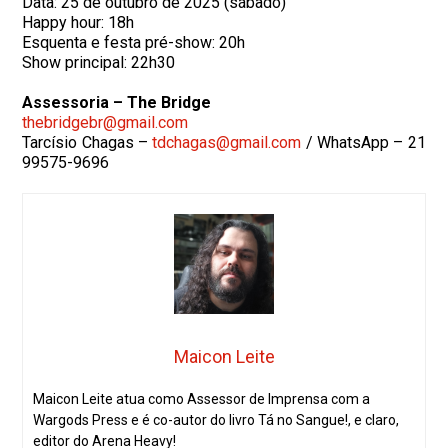
Data: 25 de outubro de 2025 (sábado)
Happy hour: 18h
Esquenta e festa pré-show: 20h
Show principal: 22h30
Assessoria – The Bridge
thebridgebr@gmail.com
Tarcísio Chagas –
tdchagas@gmail.com
/ WhatsApp – 21
99575-9696
Maicon Leite
Maicon Leite atua como Assessor de Imprensa com a
Wargods Press e é co-autor do livro Tá no Sangue!, e claro,
editor do Arena Heavy!