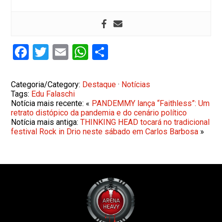
Facebook
Twitter
Email
WhatsApp
Share
Categoria/Category:
Destaque
·
Notícias
Tags:
Edu Falaschi
Notícia mais recente: «
PANDEMMY lança “Faithless”: Um
retrato distópico da pandemia e do cenário político
Notícia mais antiga:
THINKING HEAD tocará no tradicional
festival Rock in Drio neste sábado em Carlos Barbosa
»