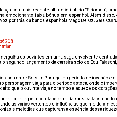
ança seu mais recente álbum intitulado “Eldorado”, uma 
uma emocionante faixa bônus em espanhol. Além disso,
 voz por trás da banda espanhola Mago De Oz, Sara Curru
jp62O8
titlan
te, mergulha os ouvintes em uma saga envolvente centrad
a o segundo lançamento da carreira solo de Edu Falasch
ientada entre Brasil e Portugal no período de invasão e 
osso personagem viaja para o período asteca, onde o im
nceito que o ouvinte viaja no tempo e aquece os coraçõ
ma jornada pela rica tapeçaria da música latina ao lo
rando as várias vertentes e influências que moldaram e
onias e melodias que capturam a essência dessa riqueza c