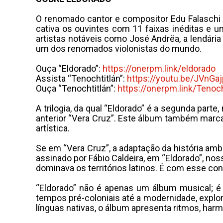
O renomado cantor e compositor Edu Falaschi l
cativa os ouvintes com 11 faixas inéditas e 
artistas notáveis como José Andrëa, a lendária
um dos renomados violonistas do mundo.
Ouça “Eldorado”:
https://onerpm.link/eldorado
Assista “Tenochtitlán”:
https://youtu.be/JVnGa
Ouça “Tenochtitlán”:
https://onerpm.link/
Tenoch
A trilogia, da qual “Eldorado” é a segunda par
anterior “Vera Cruz”. Este álbum também marc
artística.
Se em “Vera Cruz”, a adaptação da história amb
assinado por Fábio Caldeira, em “Eldorado”, n
dominava os territórios latinos. É com esse co
“Eldorado” não é apenas um álbum musical; é u
tempos pré-coloniais até a modernidade, explo
línguas nativas, o álbum apresenta ritmos, harm