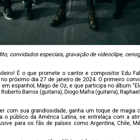
to, convidados especiais, gravação de videoclipe, cenog
sileiro! É o que promete o cantor e compositor Edu Fa
, no próximo dia 27 de janeiro de 2024. O primeiro conv
l em espanhol, Mägo de Oz, e que participa no álbum “E
oberto Barros (guitarra), Diogo Mafra (guitarra), Raphael D
er com sua grandiosidade, ganha um toque de magia c
 o público da América Latina, se entrelaça com a at
ive para os fãs de países como Argentina, Chile, Méx