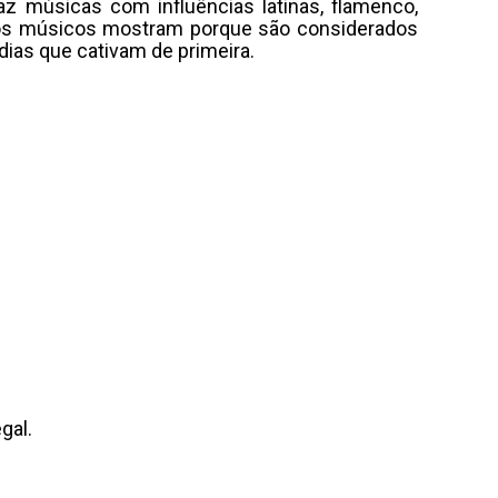
az músicas com influências latinas, flamenco,
, os músicos mostram porque são considerados
ias que cativam de primeira.
gal.