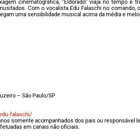
xagem cinematográfica, “Eldorado” viaja no tempo e tr
inusitados. Com o vocalista Edu Falaschi no comando
egam uma sensibilidade musical acima da média e melod
ruzeiro – São Paulo/SP
/edu-falaschi/
6 anos somente acompanhados dos pais ou responsável le
fetuadas em canais não oficiais.