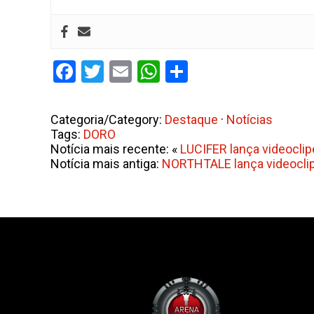
Facebook
Twitter
Email
WhatsApp
Share
Categoria/Category:
Destaque
·
Notícias
Tags:
DORO
Notícia mais recente: «
LUCIFER lança videoclip
Notícia mais antiga:
NORTHTALE lança videoclipe 