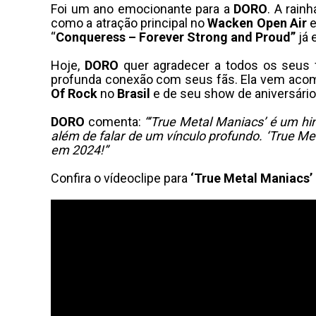
Foi um ano emocionante para a
DORO
. A rain
como a atração principal no
Wacken Open Air
e
“
Conqueress – Forever Strong and Proud”
já 
Hoje,
DORO
quer agradecer a todos os seus 
profunda conexão com seus fãs. Ela vem aco
Of Rock
no
Brasil
e de seu show de aniversári
DORO
comenta:
“‘True Metal Maniacs’ é um hi
além de falar de um vínculo profundo. ‘True M
em 2024!”
Confira o vídeoclipe para
‘True Metal Maniacs’