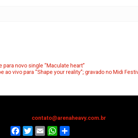
e para novo single “Maculate heart”
ao vivo para “Shape your reality”; gravado no Midi Festiv
contato@arenaheavy.com.br
Facebook
Twitter
Email
WhatsApp
Share