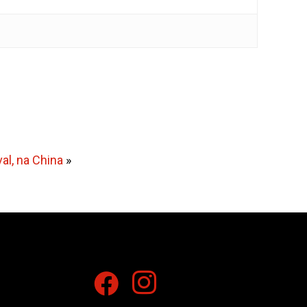
al, na China
»