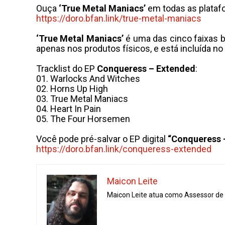
Ouça
‘True Metal Maniacs’
em todas as plataf
https://doro.bfan.link/true-
metal-maniacs
‘True Metal Maniacs’
é uma das cinco faixas
apenas nos produtos físicos, e está incluída no
Tracklist do EP
Conqueress – Extended
:
01. Warlocks And Witches
02. Horns Up High
03. True Metal Maniacs
04. Heart In Pain
05. The Four Horsemen
Você pode pré-salvar o EP digital
“Conqueress 
https://doro.bfan.link/
conqueress-extended
Maicon Leite
Maicon Leite atua como Assessor de I