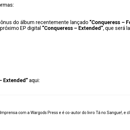
ormas:
 bônus do álbum recentemente lançado
“Conqueress – F
 próximo EP digital
“Conqueress – Extended”
, que será 
– Extended”
aqui:
mprensa com a Wargods Press e é co-autor do livro Tá no Sangue!, e cl