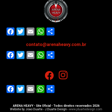
Facebook
Twitter
Email
WhatsApp
Share
contato@arenaheavy.com.br
Facebook
Twitter
Email
WhatsApp
Share
Facebook
Twitter
Email
WhatsApp
Share
ARENA HEAVY - Site Oficial - Todos direitos reservados 2026
Website by Joao Duarte - J.Duarte Design -
www.jduartedesign.com