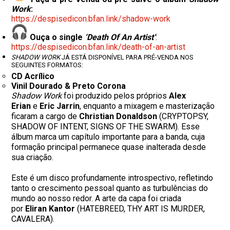
Work
:
https://despisedicon.bfan.
link/shadow-work
Ouça o single
‘Death Of An Artist’
:
https://despisedicon.bfan.
link/death-of-an-artist
SHADOW WORK
JÁ ESTÁ DISPONÍVEL PARA PRÉ-VENDA NOS
SEGUINTES FORMATOS:
CD Acrílico
Vinil Dourado & Preto Corona
Shadow Work
foi produzido pelos próprios
Alex
Erian
e
Eric Jarrin
, enquanto a mixagem e masterização
ficaram a cargo de
Christian Donaldson
(CRYPTOPSY,
SHADOW OF INTENT, SIGNS OF THE SWARM). Esse
álbum marca um capítulo importante para a banda, cuja
formação principal permanece quase inalterada desde
sua criação.
Este é um disco profundamente introspectivo, refletindo
tanto o crescimento pessoal quanto as turbulências do
mundo ao nosso redor. A arte da capa foi criada
por
Eliran Kantor
(HATEBREED, THY ART IS MURDER,
CAVALERA).