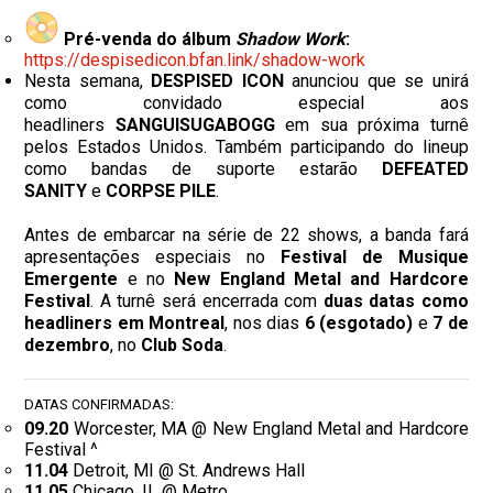
Pré-venda do álbum
Shadow Work
:
https://despisedicon.bfan.
link/shadow-work
Nesta semana,
DESPISED ICON
anunciou que se unirá
como convidado especial aos
headliners
SANGUISUGABOGG
em sua próxima turnê
pelos Estados Unidos. Também participando do lineup
como bandas de suporte estarão
DEFEATED
SANITY
e
CORPSE PILE
.
Antes de embarcar na série de 22 shows, a banda fará
apresentações especiais no
Festival de Musique
Emergente
e no ​​
New England Metal and Hardcore
Festival
. A turnê será encerrada com
duas datas como
headliners em Montreal
, nos dias
6 (esgotado)
e
7 de
dezembro
, no
Club Soda
.
DATAS CONFIRMADAS:
09.20
Worcester, MA @ New England Metal and Hardcore
Festival ^
11.04
Detroit, MI @ St. Andrews Hall
11.05
Chicago, IL @ Metro