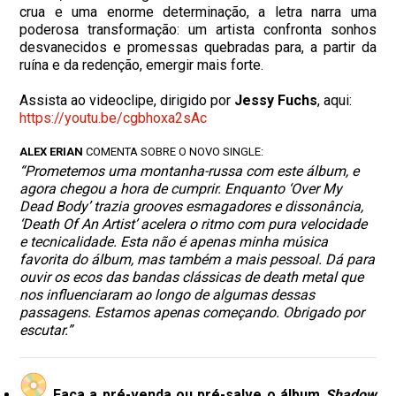
crua e uma enorme determinação, a letra narra uma
poderosa transformação: um artista confronta sonhos
desvanecidos e promessas quebradas para, a partir da
ruína e da redenção, emergir mais forte.
Assista ao videoclipe, dirigido por
Jessy Fuchs
, aqui:
https://youtu.be/cgbhoxa2sAc
ALEX ERIAN
COMENTA SOBRE O NOVO SINGLE:
“Prometemos uma montanha-russa com este álbum, e
agora chegou a hora de cumprir. Enquanto ‘Over My
Dead Body’ trazia grooves esmagadores e dissonância,
‘Death Of An Artist’ acelera o ritmo com pura velocidade
e tecnicalidade. Esta não é apenas minha música
favorita do álbum, mas também a mais pessoal. Dá para
ouvir os ecos das bandas clássicas de death metal que
nos influenciaram ao longo de algumas dessas
passagens. Estamos apenas começando. Obrigado por
escutar.”
Faça a pré-venda ou pré-salve o álbum
Shadow