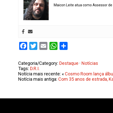
Maicon Leite atua como Assessor de I
Facebook
Twitter
Email
WhatsApp
Share
Categoria/Category:
Destaque
·
Notícias
Tags:
D.R.I.
Notícia mais recente: «
Cosmo Room lança álbu
Notícia mais antiga:
Com 35 anos de estrada, K