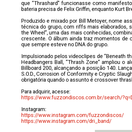
que “Thrashard” funcionasse como manifesto 
bateria precisa de Felix Griffin, enquanto Kur
Produzido e mixado por Bill Metoyer, nome asso
técnica do grupo, com riffs mais elaborado
the Wheel”, uma das mais conhecidas, combina
crescente. O álbum ainda traz momentos de crí
que sempre esteve no DNA do grupo.
Impulsionado pelos videoclipes de “Beneath t
Headbangers Ball, “Thrash Zone” ampliou o al
Billboard 200, alcançando a posição 140. La
S.O.D., Corrosion of Conformity e Cryptic Slaug
obrigatória quando o assunto é crossover thras
Para adquirir, acesse:
https://www.fuzzondiscos.com.
br/search/?q=D
Instagram:
https://www.instagram.com/
fuzzondiscos/
https://www.instagram.com/dri_
band/