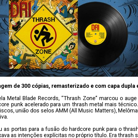
ragem de 300 cópias, remasterizado e com capa dupla 
a Metal Blade Records, “Thrash Zone” marcou o auge cr
ore punk acelerado para um thrash metal mais técnico. 
Discos, união dos selos AMM (All Music Matters), Melôm
iva.
riu as portas para a fusão do hardcore punk para o thra
a as intenções explícitas no próprio título. Era thrash s