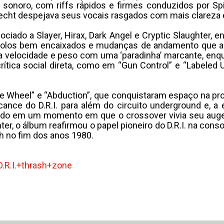
sonoro, com riffs rápidos e firmes conduzidos por Spi
t Brecht despejava seus vocais rasgados com mais clareza
ciado a Slayer, Hirax, Dark Angel e Cryptic Slaughter, e
s, solos bem encaixados e mudanças de andamento que 
 velocidade e peso com uma ‘paradinha’ marcante, enq
tica social direta, como em “Gun Control” e “Labeled 
he Wheel” e “Abduction”, que conquistaram espaço na 
cance do D.R.I. para além do circuito underground e, a
nçado em um momento em que o crossover vivia seu auge
hter, o álbum reafirmou o papel pioneiro do D.R.I. na co
h no fim dos anos 1980.
.R.I.+thrash+
zone