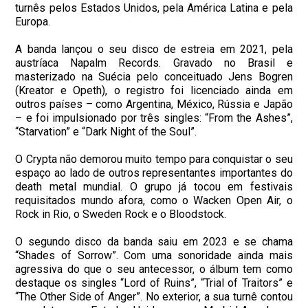
turnês pelos Estados Unidos, pela América Latina e pela
Europa.
A banda lançou o seu disco de estreia em 2021, pela
austríaca Napalm Records. Gravado no Brasil e
masterizado na Suécia pelo conceituado Jens Bogren
(Kreator e Opeth), o registro foi licenciado ainda em
outros países – como Argentina, México, Rússia e Japão
– e foi impulsionado por três singles: “From the Ashes”,
“Starvation” e “Dark Night of the Soul”.
O Crypta não demorou muito tempo para conquistar o seu
espaço ao lado de outros representantes importantes do
death metal mundial. O grupo já tocou em festivais
requisitados mundo afora, como o Wacken Open Air, o
Rock in Rio, o Sweden Rock e o Bloodstock.
O segundo disco da banda saiu em 2023 e se chama
“Shades of Sorrow”. Com uma sonoridade ainda mais
agressiva do que o seu antecessor, o álbum tem como
destaque os singles “Lord of Ruins”, “Trial of Traitors” e
“The Other Side of Anger”. No exterior, a sua turnê contou