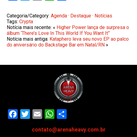
Categoria/Category:
Agenda
·
Destaque
·
Notícias
Tags:
Crypta
Notícia mais recente: «
Higher Power lança de surpresa o
álbum ‘There’s Love In This World If You Want It”
Notícia mais antiga:
Kataphero leva seu novo EP ao palco
do aniversário do Backstage Bar em Natal/RN
»
Facebook
Twitter
Email
WhatsApp
Share
contato@arenaheavy.com.br