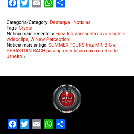
Facebook
Twitter
Email
WhatsApp
Share
Categoria/Category:
Destaque
·
Notícias
Tags:
Crypta
Notícia mais recente: «
Furia Inc. apresenta novo single e
videoclipe, ‘A New Perception’
Notícia mais antiga:
SUMMER TOURS traz MR. BIG e
SEBASTIAN BACH para apresentação única no Rio de
Janeiro
»
Facebook
Twitter
Email
WhatsApp
Share