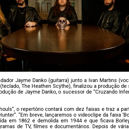
dor Jayme Danko (guitarra) junto a Ivan Martins (vocal
llin (teclado, The Heathen Scÿthe), finalizou a produção d
odução de Jayme Danko, o sucessor de “Cruzando Infer
houls”, o repertório contará com dez faixas e traz a par
nter”. “Em breve, lançaremos o videoclipe da faixa ‘Borle
uída em 1862 e demolida em 1944 e que ficava Borley
gramas de TV, filmes e documentários. Depois de vár