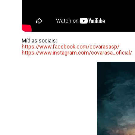
Mídias sociais:
https://www.facebook.com/
covarasasp/
https://www.instagram.com/
covarasa_oficial/