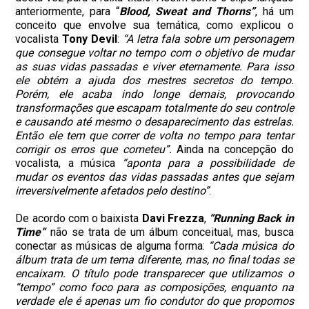
anteriormente, para “
Blood, Sweat and Thorns”
, há um
conceito que envolve sua temática, como explicou o
vocalista
Tony Devil
:
“A letra fala sobre um personagem
que consegue voltar no tempo com o objetivo de mudar
as suas vidas passadas e viver eternamente. Para isso
ele obtém a ajuda dos mestres secretos do tempo.
Porém, ele acaba indo longe demais, provocando
transformações que escapam totalmente do seu controle
e causando até mesmo o desaparecimento das estrelas.
Então ele tem que correr de volta no tempo para tentar
corrigir os erros que cometeu”.
Ainda na concepção do
vocalista, a música
“aponta para a possibilidade de
mudar os eventos das vidas passadas antes que sejam
irreversivelmente afetados pelo destino”
.
De acordo com o baixista
Davi Frezza
,
“Running Back in
Time”
não se trata de um álbum conceitual, mas, busca
conectar as músicas de alguma forma:
“Cada música do
álbum trata de um tema diferente, mas, no final todas se
encaixam. O título pode transparecer que utilizamos o
“tempo” como foco para as composições, enquanto na
verdade ele é apenas um fio condutor do que propomos