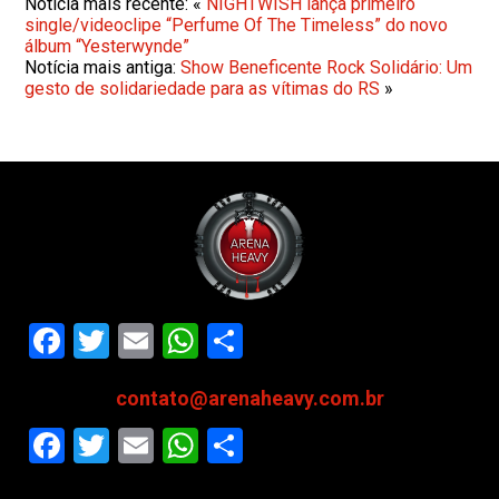
Notícia mais recente: «
NIGHTWISH lança primeiro
single/videoclipe “Perfume Of The Timeless” do novo
álbum “Yesterwynde”
Notícia mais antiga:
Show Beneficente Rock Solidário: Um
gesto de solidariedade para as vítimas do RS
»
Facebook
Twitter
Email
WhatsApp
Share
contato@arenaheavy.com.br
Facebook
Twitter
Email
WhatsApp
Share