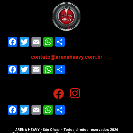
Facebook
Twitter
Email
WhatsApp
Share
contato@arenaheavy.com.br
Facebook
Twitter
Email
WhatsApp
Share
Facebook
Twitter
Email
WhatsApp
Share
ARENA HEAVY - Site Oficial - Todos direitos reservados 2026