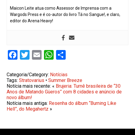
Maicon Leite atua como Assessor de Imprensa com a
Wargods Press e é co-autor do livro Tá no Sangue!, e claro,
editor do Arena Heavy!
Facebook
Twitter
Email
WhatsApp
Share
Categoria/Category:
Notícias
Tags:
Stratovarius
•
Summer Breeze
Notícia mais recente: «
Brujeria: Turnê brasileira de “30
Anos de Matando Güeros” com 8 cidades e anúncio de
novo álbum!
Notícia mais antiga:
Resenha do álbum “Burning Like
Hell”, do Megahertz
»