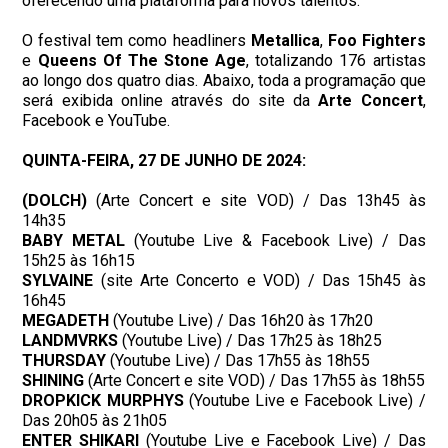
oferecendo uma plataforma para novos talentos.
O festival tem como headliners
Metallica
,
Foo Fighters
e
Queens Of The Stone Age
, totalizando 176 artistas
ao longo dos quatro dias. Abaixo, toda a programação que
será exibida online através do site da
Arte Concert
,
Facebook e YouTube.
QUINTA-FEIRA, 27 DE JUNHO DE 2024:
(DOLCH)
(Arte Concert e site VOD) / Das 13h45 às
14h35
BABY METAL
(Youtube Live & Facebook Live) / Das
15h25 às 16h15
SYLVAINE
(site Arte Concerto e VOD) / Das 15h45 às
16h45
MEGADETH
(Youtube Live) / Das 16h20 às 17h20
LANDMVRKS
(Youtube Live) / Das 17h25 às 18h25
THURSDAY
(Youtube Live) / Das 17h55 às 18h55
SHINING
(Arte Concert e site VOD) / Das 17h55 às 18h55
DROPKICK
MURPHYS
(Youtube Live e Facebook Live) /
Das 20h05 às 21h05
ENTER
SHIKARI
(Youtube Live e Facebook Live) / Das