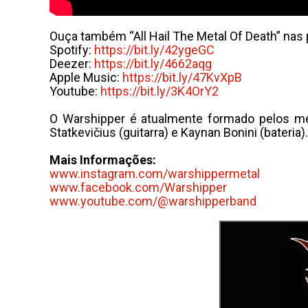
Ouça também “All Hail The Metal Of Death” nas
Spotify:
https://bit.ly/42ygeGC
Deezer:
https://bit.ly/4662aqg
Apple Music:
https://bit.ly/47KvXpB
Youtube:
https://bit.ly/3K4OrY2
O Warshipper é atualmente formado pelos mem
Statkevičius (guitarra) e Kaynan Bonini (bateria).
Mais Informações:
www.instagram.com/
warshippermetal
www.facebook.com/Warshipper
www.youtube.com/@
warshipperband