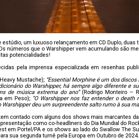
de estúdio, um luxuoso relançamento em CD Duplo, duas 
l. Os números que o Warshipper vem acumulando são mes
itas potencialidades!
cidas pela imprensa especializada em resenhas publi
– Heavy Mustache);
“Essential Morphine é um dos discos 
icionário do Warshipper, há sempre algo diferente e s
ns de música extrema do ano”
(Rodrigo Monteiro – 
ra em Peso);
“O Warshipper nos faz entender o death m
 o Warshipper deu um surpreendente salto rumo à sua ma
 tem contado com alguns dos shows mais marcantes da c
 apresentação como co-headliners do Dia Mundial do R
est em Portel/PA e os shows ao lado do Swallow The Sun
para sua segunda turnê pela Europa em Outubro de 2024.