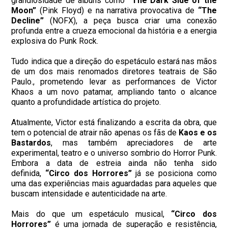
grandiosidade de álbuns como
“The Dark Side of the
Moon”
(Pink Floyd) e na narrativa provocativa de
“The
Decline”
(NOFX), a peça busca criar uma conexão
profunda entre a crueza emocional da história e a energia
explosiva do Punk Rock.
Tudo indica que a direção do espetáculo estará nas mãos
de um dos mais renomados diretores teatrais de São
Paulo., prometendo levar as performances de Victor
Khaos a um novo patamar, ampliando tanto o alcance
quanto a profundidade artística do projeto.
Atualmente, Victor está finalizando a escrita da obra, que
tem o potencial de atrair não apenas os fãs de
Kaos e os
Bastardos
, mas também apreciadores de arte
experimental, teatro e o universo sombrio do Horror Punk.
Embora a data de estreia ainda não tenha sido
definida,
“Circo dos Horrores”
já se posiciona como
uma das experiências mais aguardadas para aqueles que
buscam intensidade e autenticidade na arte.
Mais do que um espetáculo musical,
“Circo dos
Horrores”
é uma jornada de superação e resistência,