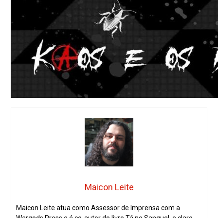
Maicon Leite
Maicon Leite atua como Assessor de Imprensa com a
Wargods Press e é co-autor do livro Tá no Sangue!, e claro,