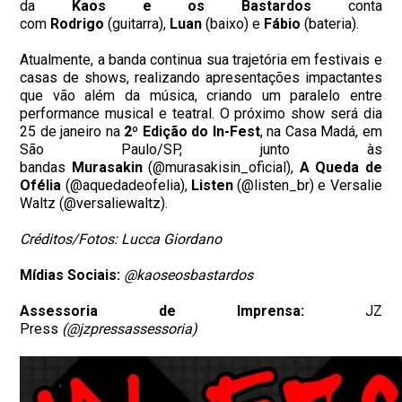
da
Kaos e os Bastardos
conta
com
Rodrigo
(guitarra),
Luan
(baixo) e
Fábio
(bateria).
Atualmente, a banda continua sua trajetória em festivais e
casas de shows, realizando apresentações impactantes
que vão além da música, criando um paralelo entre
performance musical e teatral. O próximo show será dia
25 de janeiro na
2º Edição do In-Fest
, na Casa Madá, em
São Paulo/SP, junto às
bandas
Murasakin
(@murasakisin_oficial),
A Queda de
Ofélia
(@aquedadeofelia),
Listen
(@listen_br) e Versalie
Waltz (@versaliewaltz).
Créditos/Fotos: Lucca Giordano
Mídias Sociais:
@kaoseosbastardos
Assessoria de Imprensa:
JZ
Press
(@jzpressassessoria)