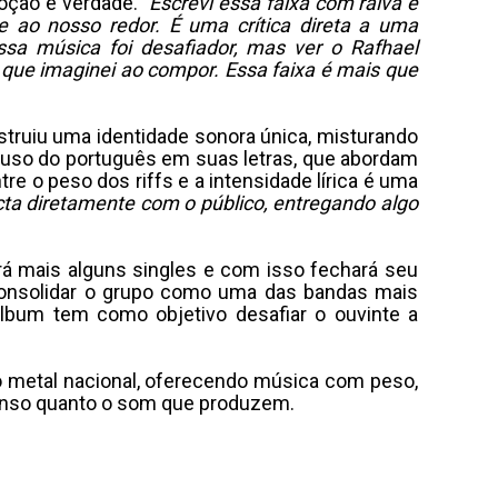
ção e verdade.
“Escrevi essa faixa com raiva e
ade ao nosso redor. É uma crítica direta a uma
ssa música foi desafiador, mas ver o Rafhael
e que imaginei ao compor. Essa faixa é mais que
truiu uma identidade sonora única, misturando
o uso do português em suas letras, que abordam
e o peso dos riffs e a intensidade lírica é uma
ta diretamente com o público, entregando algo
á mais alguns singles e com isso fechará seu
 consolidar o grupo como uma das bandas mais
álbum tem como objetivo desafiar o ouvinte a
 metal nacional, oferecendo música com peso,
tenso quanto o som que produzem.