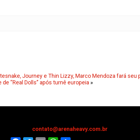
itesnake, Journey e Thin Lizzy, Marco Mendoza fará seu p
e de “Real Dolls” após turnê europeia
»
contato@arenaheavy.com.br