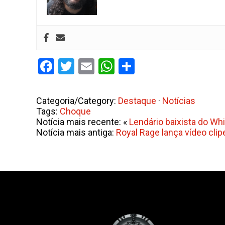
Facebook
Twitter
Email
WhatsApp
Share
Categoria/Category:
Destaque
·
Notícias
Tags:
Choque
Notícia mais recente: «
Lendário baixista do Wh
Notícia mais antiga:
Royal Rage lança vídeo clip