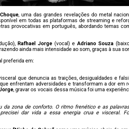
l
Choque
, uma das grandes revelações do metal nacion
disponível em todas as plataformas de streaming e refo
etras provocativas em português, abordando temas como
odução),
Rafhael Jorge
(vocal) e
Adriano Souza
(baixo
razendo ainda mais intensidade ao som, graças à sua son
l preferida em:
isceral que denuncia as traições, desigualdades e fa
 que enfrentam adversidades e transformam a dor em re
 Jorge
, gravar os vocais dessa música foi uma experiência
ou da zona de conforto. O ritmo frenético e as palav
ecisei dar vida a essa energia crua e visceral. F