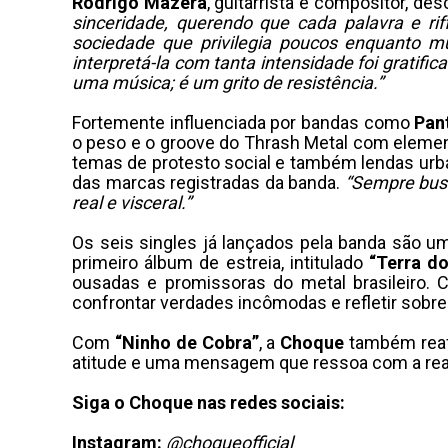
Rodrigo Mazera
, guitarrista e compositor, de
sinceridade, querendo que cada palavra e riff
sociedade que privilegia poucos enquanto mu
interpretá-la com tanta intensidade foi gratif
uma música; é um grito de resistência.”
Fortemente influenciada por bandas como
Pan
o peso e o groove do Thrash Metal com element
temas de protesto social e também lendas urbana
das marcas registradas da banda.
“Sempre busc
real e visceral.”
Os seis singles já lançados pela banda são um
primeiro álbum de estreia, intitulado
“Terra d
ousadas e promissoras do metal brasileiro. 
confrontar verdades incômodas e refletir sobr
Com
“Ninho de Cobra”
, a
Choque
também
rea
atitude e uma mensagem que ressoa com a real
Siga o Choque nas redes sociais:
Instagram:
@choqueofficial