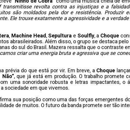
screve
“Ninho de Cobra”
como uma música cheia de emo
 transmitisse revolta contra as injustiças e a falsid
itos são moldados pela dor e resistência. Produzir e
icante. Ele trouxe exatamente a agressividade e a verdad
tera
,
Machine Head
,
Sepultura
e
Soulfly
, a
Choque
cons
os abrasileirados. Além disso, o grupo se destaca pel
s do sul do Brasil. Mazera ressalta que o contraste entr
amos criar uma energia bruta e agressiva que se conec
a prévia do que está por vir. Em breve, a
Choque
lançar
o Não”
, que já está em produção. O trabalho promete
Com uma sonoridade robusta e letras impactantes, o 
e a sociedade em que vivemos.
firma sua posição como uma das forças emergentes do
idade de muitos. O futuro da banda promete ser tão in