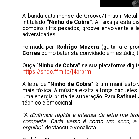
A banda catarinense de Groove/Thrash Meta
intitulado
“Ninho de Cobra”
. A faixa já está 
combina riffs pesados, groove envolvente e l
adversidades.
Formada por
Rodrigo Mazera
(guitarra e pr
Correa
como baterista convidado em estúdio, t
Ouça
“Ninho de Cobra”
na sua plataforma digita
https://sndo.ffm.to/j4orbrm
A letra de
“Ninho de Cobra”
é um manifesto v
mais tóxica. A música exalta a força daqueles
uma energia bruta de superação. Para
Rafhael
técnico e emocional.
“A dinâmica rápida e intensa da letra me tir
completa. Cada verso é como um soco, e pr
orgulho”,
destacou o vocalista.