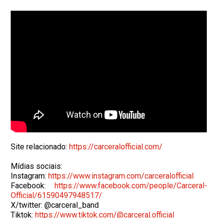
Site relacionado:
https://carceralofficial.com/
Mídias sociais:
Instagram:
https://www.instagram.com/
carceralofficial
Facebook:
https://www.facebook.com/
people/Carceral-
Official/
61590497948517/
X/twitter: @carceral_band
Tiktok:
https://www.tiktok.com/@
carceral.official