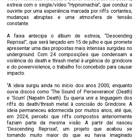
estreia com o single/vídeo “Hypnomachia”, que conduz o
ouvinte por uma experiência marcada por riffs cortantes,
mudanças abruptas e uma atmosfera de tensão
constante.
A faixa antecipa o álbum de estreia, “Descending
Reprisal”, que será lançado em 15 de julho e que promete
apresentar uma das propostas mais intensas surgidas no
underground. Com 24 composições que condensam a
violência do death e thrash metal à urgência do grindcore
e do powerviolence, o trabalho foi concebido para causar
impacto.
“A ideia surgiu ainda no início dos anos 2000, enquanto
ouvia discos como ‘The Sound of Perseverance’ (Death)
e ‘Scum’ (Napalm Death). Eu queria unir a linguagem dos
riffs do death/thrash metal à concisão do Grindcore. A
ideia permaneceu adormecida por muitos anos, até que,
em 2024, percebi que riffs compostos anteriormente
faziam parte da mesma visão. A partir daí nasceu
‘Descending Reprisal’, um projeto que acabou se
tornando muito maior do que eu havia imaginado