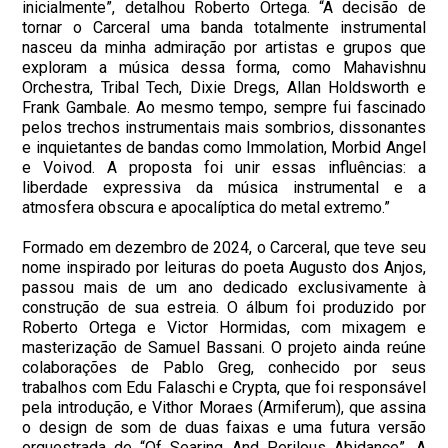
inicialmente”, detalhou Roberto Ortega. “A decisão de
tornar o Carceral uma banda totalmente instrumental
nasceu da minha admiração por artistas e grupos que
exploram a música dessa forma, como Mahavishnu
Orchestra, Tribal Tech, Dixie Dregs, Allan Holdsworth e
Frank Gambale. Ao mesmo tempo, sempre fui fascinado
pelos trechos instrumentais mais sombrios, dissonantes
e inquietantes de bandas como Immolation, Morbid Angel
e Voivod. A proposta foi unir essas influências: a
liberdade expressiva da música instrumental e a
atmosfera obscura e apocalíptica do metal extremo.”
Formado em dezembro de 2024, o Carceral, que teve seu
nome inspirado por leituras do poeta Augusto dos Anjos,
passou mais de um ano dedicado exclusivamente à
construção de sua estreia. O álbum foi produzido por
Roberto Ortega e Victor Hormidas, com mixagem e
masterização de Samuel Bassani. O projeto ainda reúne
colaborações de Pablo Greg, conhecido por seus
trabalhos com Edu Falaschi e Crypta, que foi responsável
pela introdução, e Vithor Moraes (Armiferum), que assina
o design de som de duas faixas e uma futura versão
orquestrada de “Of Searing And Perilous Abidance”. A