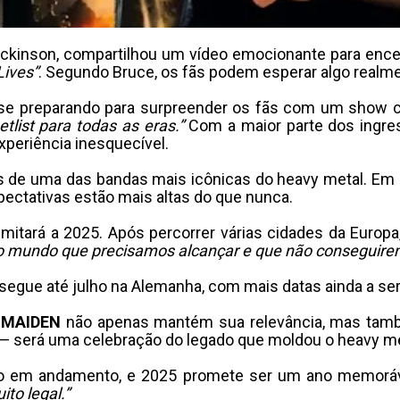
ickinson, compartilhou um vídeo emocionante para ence
Lives”
. Segundo Bruce, os fãs podem esperar algo realme
tá se preparando para surpreender os fãs com um show
tlist para todas as eras.”
Com a maior parte dos ingres
xperiência inesquecível.
nos de uma das bandas mais icônicas do heavy metal. E
pectativas estão mais altas do que nunca.
itará a 2025. Após percorrer várias cidades da Europa
o mundo que precisamos alcançar e que não conseguire
segue até julho na Alemanha, com mais datas ainda a se
 MAIDEN
não apenas mantém sua relevância, mas també
 será uma celebração do legado que moldou o heavy me
stão em andamento, e 2025 promete ser um ano memor
ito legal.”