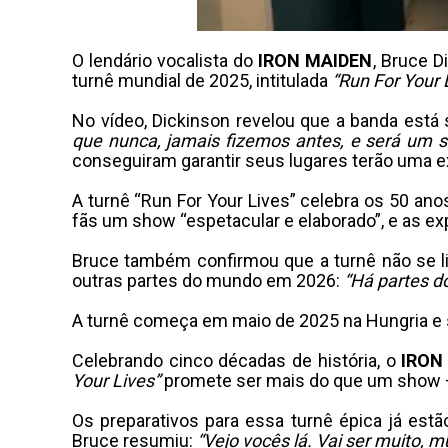
O lendário vocalista do
IRON MAIDEN
, Bruce D
turnê mundial de 2025, intitulada
“Run For Your 
No vídeo, Dickinson revelou que a banda es
que nunca, jamais fizemos antes, e será um se
conseguiram garantir seus lugares terão uma e
A turnê “Run For Your Lives” celebra os 50 a
fãs um show “espetacular e elaborado”, e as ex
Bruce também confirmou que a turnê não se lim
outras partes do mundo em 2026:
“Há partes d
A turnê começa em maio de 2025 na Hungria e 
Celebrando cinco décadas de história, o
IRON
Your Lives”
promete ser mais do que um show —
Os preparativos para essa turnê épica já e
Bruce resumiu:
“Vejo vocês lá. Vai ser muito, mu