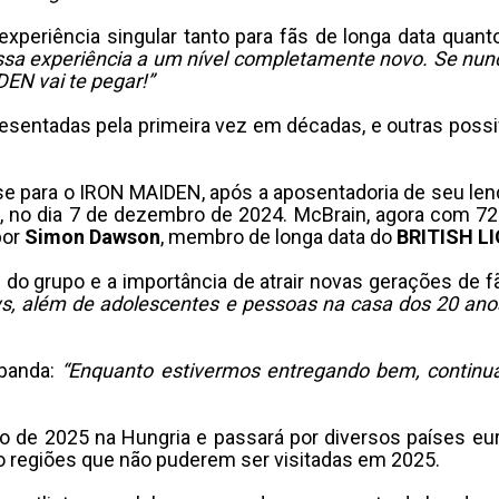
xperiência singular tanto para fãs de longa data quant
 essa experiência a um nível completamente novo. Se nun
EN vai te pegar!”
esentadas pela primeira vez em décadas, e outras pos
e para o IRON MAIDEN, após a aposentadoria de seu lend
, no dia 7 de dezembro de 2024. McBrain, agora com 72
por
Simon Dawson
, membro de longa data do
BRITISH L
e do grupo e a importância de atrair novas gerações de f
s, além de adolescentes e pessoas na casa dos 20 ano
 banda:
“Enquanto estivermos entregando bem, continu
io de 2025 na Hungria e passará por diversos países eu
o regiões que não puderem ser visitadas em 2025.