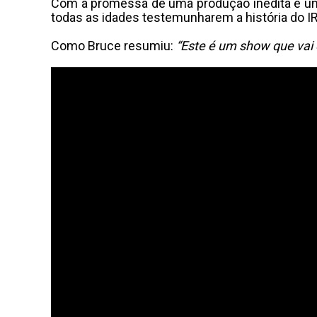
Com a promessa de uma produção inédita e um s
todas as idades testemunharem a história do I
Como Bruce resumiu:
“Este é um show que vai 