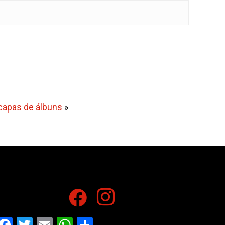
 capas de álbuns
»
Facebook
Twitter
Email
WhatsApp
Share