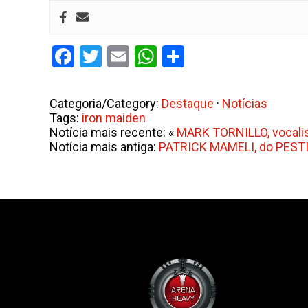
Facebook
Twitter
Email
WhatsApp
Share
Categoria/Category:
Destaque
·
Notícias
Tags:
iron maiden
Notícia mais recente: «
MARK TORNILLO, vocalis
Notícia mais antiga:
PATRICK MAMELI, do PESTILE