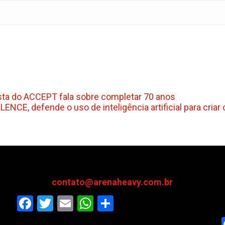
ta do ACCEPT fala sobre completar 70 anos
NCE, defende o uso de inteligência artificial para criar
contato@arenaheavy.com.br
Facebook
Twitter
Email
WhatsApp
Share