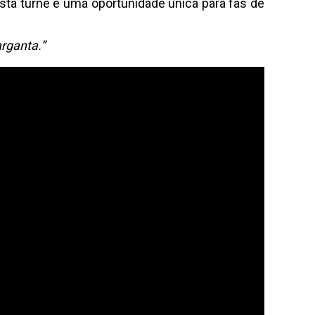
sta turnê é uma oportunidade única para fãs de
rganta.”