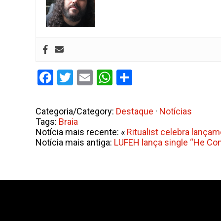
Facebook
Twitter
Email
WhatsApp
Share
Categoria/Category:
Destaque
·
Notícias
Tags:
Braia
Notícia mais recente: «
Ritualist celebra lanç
Notícia mais antiga:
LUFEH lança single “He Co