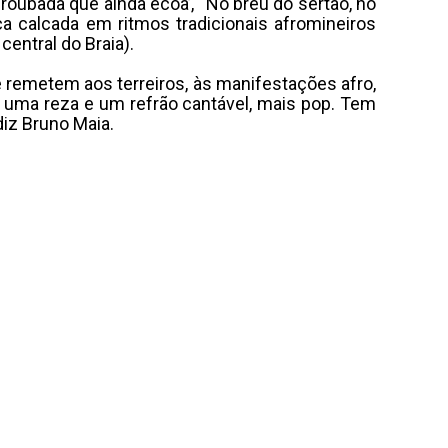
roubada que ainda ecoa’, “No breu do sertão, no
a calcada em ritmos tradicionais afromineiros
entral do Braia).
 remetem aos terreiros, às manifestações afro,
 uma reza e um refrão cantável, mais pop. Tem
diz Bruno Maia.