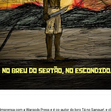
mprensa com a Wargods Press e é co-autor do livro Tá no Sangue!, e cl