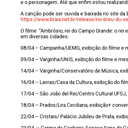
e o personagem. Até que enfim estou realizando
A canção pode ser ouvida e baixada no site da 
https://www.braia.net.br/release/no-breu-do-s
O filme “Ambrósio, rei do Campo Grande: o rei 
em diversas cidades.
08/04 – Campanha/UEMG, exibição do filme e 
09/04 – Varginha/UNIS, exibição do filme e me
14/04 – Varginha/Conservatório de Música, ex
16/04 – Lavras/Casa da Cultura, exibição do fi
17/04 – São João del Rei/Centro Cultural UFSJ,
18/04 – Prados/Lira Ceciliana, exibição+ conve
22/04 – Cristais/ Palácio Jubileu de Prata, exi
23/04 – Carmo da Cachoria, Espaço Sons da C