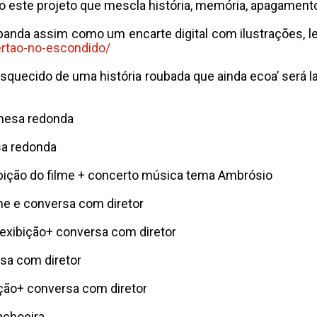
 este projeto que mescla história, memória, apagamento, 
banda assim como um encarte digital com ilustrações, let
ertao-no-escondido/
esquecido de uma história roubada que ainda ecoa’ será 
mesa redonda
sa redonda
ibição do filme + concerto música tema Ambrósio
lme e conversa com diretor
 exibição+ conversa com diretor
rsa com diretor
bição+ conversa com diretor
achoeira