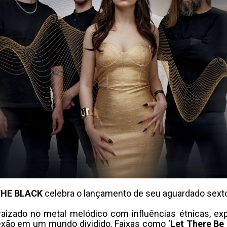
HE BLACK
celebra o lançamento de seu aguardado sext
izado no metal melódico com influências étnicas, exp
exão em um mundo dividido. Faixas como ‘
Let There Be