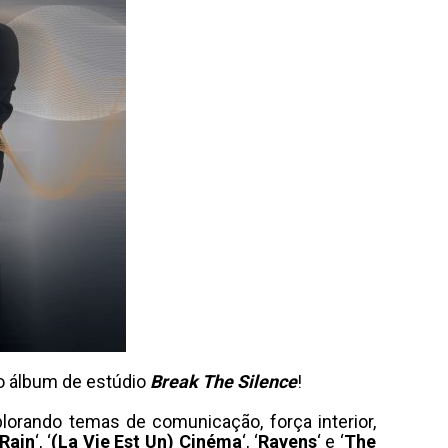
o álbum de estúdio
Break The Silence
!
lorando temas de comunicação, força interior,
 Rain
‘, ‘
(La Vie Est Un) Cinéma
‘, ‘
Ravens
‘ e ‘
The