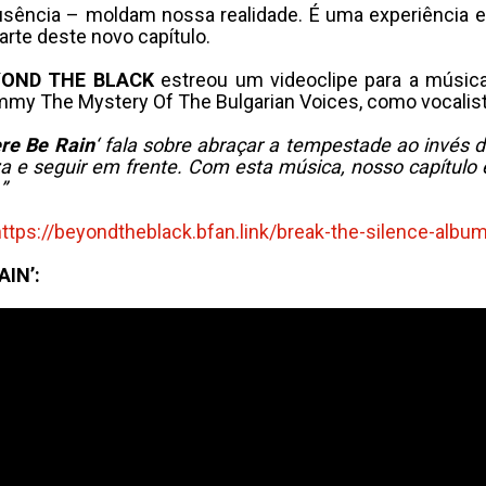
usência – moldam nossa realidade. É uma experiência 
rte deste novo capítulo.
YOND THE BLACK
estreou um videoclipe para a música
ammy The Mystery Of The Bulgarian Voices, como vocalis
re Be Rain
‘ fala sobre abraçar a tempestade ao invés d
eza e seguir em frente. Com esta música, nosso capítu
”
https://beyondtheblack.bfan.
link/break-the-silence-albu
AIN’: