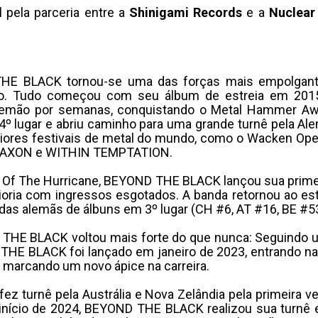
l pela parceria entre a
Shinigami Records
e a
Nuclear
HE BLACK tornou-se uma das forças mais empolgante
o. Tudo começou com seu álbum de estreia em 201
lemão por semanas, conquistando o Metal Hammer Awar
º lugar e abriu caminho para uma grande turnê pela Al
iores festivais de metal do mundo, como o Wacken Open 
SAXON e WITHIN TEMPTATION.
 Of The Hurricane, BEYOND THE BLACK lançou sua primei
oria com ingressos esgotados. A banda retornou ao est
das alemãs de álbuns em 3º lugar (CH #6, AT #16, BE #53
 THE BLACK voltou mais forte do que nunca: Seguindo 
THE BLACK foi lançado em janeiro de 2023, entrando na
e marcando um novo ápice na carreira.
ez turnê pela Austrália e Nova Zelândia pela primeira 
nício de 2024, BEYOND THE BLACK realizou sua turnê 