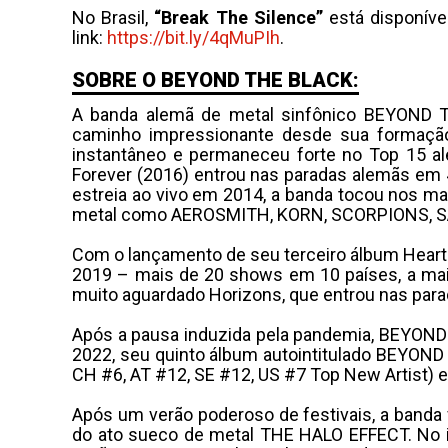
No Brasil,
“Break The Silence”
está disponíve
link:
https://bit.ly/4qMuPIh
.
SOBRE O BEYOND THE BLACK:
A banda alemã de metal sinfônico BEYOND T
caminho impressionante desde sua formaçã
instantâneo e permaneceu forte no Top 15 a
Forever (2016) entrou nas paradas alemãs em 4
estreia ao vivo em 2014, a banda tocou nos ma
metal como AEROSMITH, KORN, SCORPIONS, 
Com o lançamento de seu terceiro álbum Heart
2019 – mais de 20 shows em 10 países, a mai
muito aguardado Horizons, que entrou nas para
Após a pausa induzida pela pandemia, BEYOND
2022, seu quinto álbum autointitulado BEYOND 
CH #6, AT #12, SE #12, US #7 Top New Artist) 
Após um verão poderoso de festivais, a banda f
do ato sueco de metal THE HALO EFFECT. No i