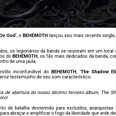
 Ov God
‘, o
BEHEMOTH
lançou seu mais recente single, 
os, os legionários da banda se reuniram em um local 
los do
BEHEMOTH
, os fãs mais dedicados da banda, c
ntro de uma jaula.
stilo inconfundível do
BEHEMOTH
, ‘
The Shadow Eli
 feroz testemunho de seu som característico.
aixa de abertura do nosso décimo terceiro álbum, The S
lco!
o de batalha destemido para excluídos, anarquistas
para abraçar e amplificar o fogo da liberdade que arde de