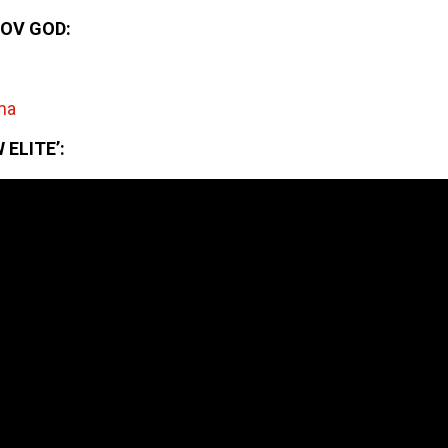
 OV GOD:
ma
ELITE’: