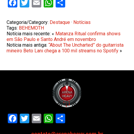
Facebook
Twitter
Email
WhatsApp
Share
Categoria/Category:
Destaque
·
Notícias
Tags:
BEHEMOTH
Notícia mais recente: «
Matanza Ritual confirma shows
em São Paulo e Santo André em novembro
Notícia mais antiga:
“About The Uncharted” do guitarrista
mineiro Beto Lani chega a 100 mil streams no Spotify
»
Facebook
Twitter
Email
WhatsApp
Share
contato@arenaheavy.com.br