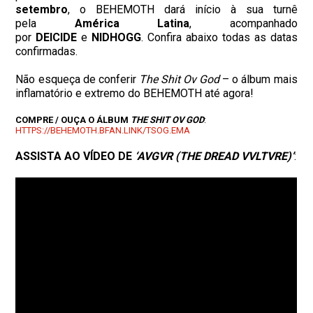
setembro
, o BEHEMOTH dará início à sua turnê
pela
América Latina
, acompanhado
por
DEICIDE
e
NIDHOGG
. Confira abaixo todas as datas
confirmadas.
Não esqueça de conferir
The Shit Ov God
– o álbum mais
inflamatório e extremo do BEHEMOTH até agora!
COMPRE / OUÇA O ÁLBUM
THE SHIT OV GOD
:
HTTPS://BEHEMOTH.BFAN.LINK/
TSOG.EMA
ASSISTA AO VÍDEO DE
‘AVGVR (THE DREAD VVLTVRE)’
: