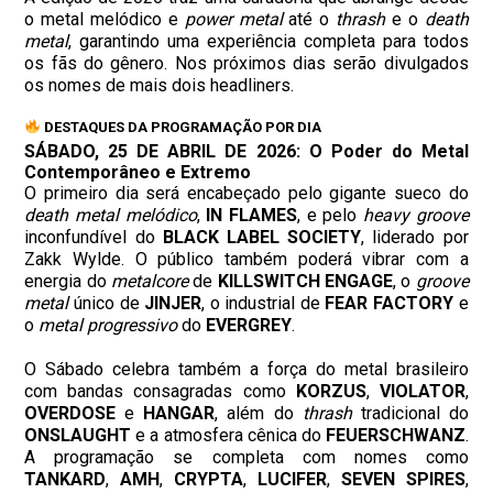
o metal melódico e
power metal
até o
thrash
e o
death
metal
, garantindo uma experiência completa para todos
os fãs do gênero. Nos próximos dias serão divulgados
os nomes de mais dois headliners.
DESTAQUES DA PROGRAMAÇÃO POR DIA
SÁBADO, 25 DE ABRIL DE 2026: O Poder do Metal
Contemporâneo e Extremo
O primeiro dia será encabeçado pelo gigante sueco do
death metal melódico
,
IN FLAMES
, e pelo
heavy groove
inconfundível do
BLACK LABEL SOCIETY
, liderado por
Zakk Wylde. O público também poderá vibrar com a
energia do
metalcore
de
KILLSWITCH ENGAGE
, o
groove
metal
único de
JINJER
, o industrial de
FEAR FACTORY
e
o
metal progressivo
do
EVERGREY
.
O Sábado celebra também a força do metal brasileiro
com bandas consagradas como
KORZUS
,
VIOLATOR
,
OVERDOSE
e
HANGAR
, além do
thrash
tradicional do
ONSLAUGHT
e a atmosfera cênica do
FEUERSCHWANZ
.
A programação se completa com nomes como
TANKARD
,
AMH
,
CRYPTA
,
LUCIFER
,
SEVEN SPIRES
,