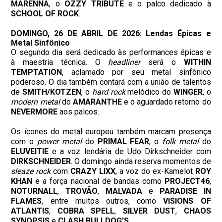
MARENNA
, o
OZZY TRIBUTE
e o palco dedicado à
SCHOOL OF ROCK
.
DOMINGO, 26 DE ABRIL DE 2026: Lendas Épicas e
Metal Sinfônico
O segundo dia será dedicado às performances épicas e
à maestria técnica. O
headliner
será o
WITHIN
TEMPTATION
, aclamado por seu metal sinfônico
poderoso. O dia também contará com a união de talentos
de
SMITH/KOTZEN
, o
hard rock
melódico do
WINGER
, o
modern metal
do
AMARANTHE
e o aguardado retorno do
NEVERMORE
aos palcos.
Os ícones do metal europeu também marcam presença
com o
power metal
do
PRIMAL FEAR
, o
folk metal
do
ELUVEITIE
e a voz lendária de Udo Dirkschneider com
DIRKSCHNEIDER
. O domingo ainda reserva momentos de
sleaze rock
com
CRAZY LIXX
, a voz do ex-Kamelot
ROY
KHAN
e a força nacional de bandas como
PROJECT46
,
NOTURNALL
,
TROVÃO
,
MALVADA
e
PARADISE IN
FLAMES
, entre muitos outros, como
VISIONS OF
ATLANTIS
,
COBRA SPELL
,
SILVER DUST
,
CHAOS
SYNOPSIS
e
CLASH BULLDOG’S
.