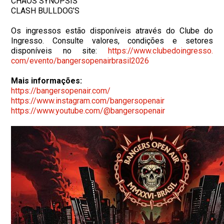
CHAOS SYNOPSIS
CLASH BULLDOG’S
Os ingressos estão disponíveis através do Clube do
Ingresso. Consulte valores, condições e setores
disponíveis no site:
https://www.clubedoingresso.
com/evento/
bangersopenairbrasil2026
Mais informações:
https://bangersopenair.com/
https://www.instagram.com/
bangersopenair
https://www.youtube.com/@
bangersopenair