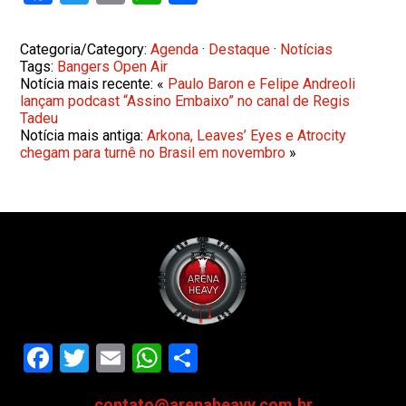
Categoria/Category:
Agenda
·
Destaque
·
Notícias
Tags:
Bangers Open Air
Notícia mais recente: «
Paulo Baron e Felipe Andreoli
lançam podcast “Assino Embaixo” no canal de Regis
Tadeu
Notícia mais antiga:
Arkona, Leaves’ Eyes e Atrocity
chegam para turnê no Brasil em novembro
»
Facebook
Twitter
Email
WhatsApp
Share
contato@arenaheavy.com.br