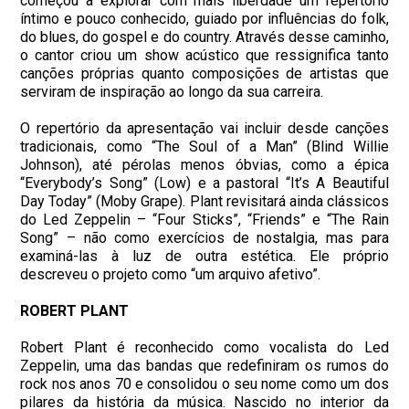
começou a explorar com mais liberdade um repertório
íntimo e pouco conhecido, guiado por influências do folk,
do blues, do gospel e do country. Através desse caminho,
o cantor criou um show acústico que ressignifica tanto
canções próprias quanto composições de artistas que
serviram de inspiração ao longo da sua carreira.
O repertório da apresentação vai incluir desde canções
tradicionais, como “The Soul of a Man” (Blind Willie
Johnson), até pérolas menos óbvias, como a épica
“Everybody’s Song” (Low) e a pastoral “It’s A Beautiful
Day Today” (Moby Grape). Plant revisitará ainda clássicos
do Led Zeppelin – “Four Sticks”, “Friends” e “The Rain
Song” – não como exercícios de nostalgia, mas para
examiná-las à luz de outra estética. Ele próprio
descreveu o projeto como “um arquivo afetivo”.
ROBERT PLANT
Robert Plant é reconhecido como vocalista do Led
Zeppelin, uma das bandas que redefiniram os rumos do
rock nos anos 70 e consolidou o seu nome como um dos
pilares da história da música. Nascido no interior da