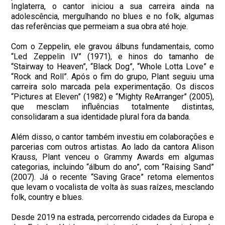
Inglaterra, o cantor iniciou a sua carreira ainda na
adolescência, mergulhando no blues e no folk, algumas
das referências que permeiam a sua obra até hoje.
Com o Zeppelin, ele gravou álbuns fundamentais, como
“Led Zeppelin IV” (1971), e hinos do tamanho de
“Stairway to Heaven”, “Black Dog”, “Whole Lotta Love” e
“Rock and Roll”. Após o fim do grupo, Plant seguiu uma
carreira solo marcada pela experimentação. Os discos
“Pictures at Eleven” (1982) e “Mighty ReArranger” (2005),
que mesclam influências totalmente distintas,
consolidaram a sua identidade plural fora da banda.
Além disso, o cantor também investiu em colaborações e
parcerias com outros artistas. Ao lado da cantora Alison
Krauss, Plant venceu o Grammy Awards em algumas
categorias, incluindo “álbum do ano”, com “Raising Sand”
(2007). Já o recente “Saving Grace” retoma elementos
que levam o vocalista de volta às suas raízes, mesclando
folk, country e blues.
Desde 2019 na estrada, percorrendo cidades da Europa e