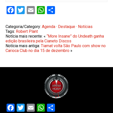
Facebook
Twitter
Email
WhatsApp
Share
Categoria/Category:
Agenda
·
Destaque
·
Notícias
Tags:
Robert Plant
Notícia mais recente: «
“More Insane” do Undeath ganha
edição brasileira pela Cianeto Discos
Notícia mais antiga:
Tiamat volta São Paulo com show no
Carioca Club no dia 15 de dezembro
»
Facebook
Twitter
Email
WhatsApp
Share