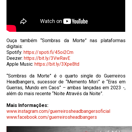
Ouça também “Sombras da Morte” nas plataformas
digitais:
Spotify:
https://spoti.fi/45oi2Cm
Deezer:
https://bit.ly/3VwRavE
Apple Music:
https://bit.ly/3XpeBtd
“Sombras da Morte” é o quarto single
do
Guerreiros
Headbangers, sucessor de “Memento Mori” e “Eras em
Guerras, Mundo em Caos” – ambas lançadas em 2023 -,
além
do
mais recente “Noite Através da Noite”.
Mais Informações:
www.instagram.com/
guerreirosheadbangersoficial
www.facebook.com/
guerreirosheadbangers