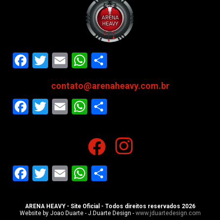
Facebook
Twitter
Email
WhatsApp
Share
contato@arenaheavy.com.br
Facebook
Twitter
Email
WhatsApp
Share
Facebook
Twitter
Email
WhatsApp
Share
ARENA HEAVY - Site Oficial - Todos direitos reservados 2026
Website by Joao Duarte - J.Duarte Design -
www.jduartedesign.com