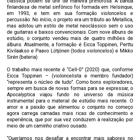
clássica podem se unir de maneira primorosa. A banda
finlandesa de metal sinfônico foi formada em Helsinque,
em 1993, e tem em sua formação violoncelos e
percussão. No início, o projeto era um tributo ao Metallica,
mas adotou um estilo de metal neoclássico sem o uso
de guitarras e baixos convencionais. Com nove álbuns de
estúdio, o conjunto vendeu mais de quatro milhões de
álbuns. Atualmente, a formação é Eicca Toppinen, Perttu
Kivilaakso e Paavo Lötjönen (todos violoncelos) e Mikko
Sirén (bateria)
O trabalho mais recente é “Cell-0” (2020) que, conforme
Eicca Toppinen – (violoncelista e membro fundador)
“representa o núcleo de tudo”. Como bons exploradores,
sempre em busca de novas formas para se expressar, o
Apocalyptica viajou fundo no universo da música
instrumental para o material de estúdio mais recente. O
amor e a paixão que alimentou o conjunto no começo
agora carrega camadas mais ricas de conhecimento e
experiência, que por sua vez conduzem à realização por
meio de um caminho criativo ousado.
“Queríamos nos desafiar a encontrar mais sabores no