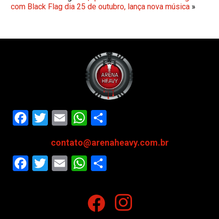
com Black Flag dia 25 de outubro, lança nova música
»
Facebook
Twitter
Email
WhatsApp
Share
contato@arenaheavy.com.br
Facebook
Twitter
Email
WhatsApp
Share