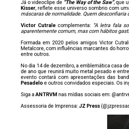
Já o videoclipe de
“The Way of the Saw”
, que 
Kisser
, reflete esse universo sombrio com um
máscaras de normalidade. Quem desconfiaria d
Victor Cutrale
complementa:
“A letra fala 
aparentemente comum, mas com hábitos gastr
Formada em 2020 pelos amigos Victor Cutrale 
Metalcore, com influências marcantes do horro
entre outros.
No dia 14 de dezembro, a emblemática casa d
de ano que reunirá muito metal pesado e entre
evento contará com apresentações das ban
Pesadelo
e outros convidados especiais. Os in
Siga a
ANTRVM
nas mídias sociais em: @antrvm
Assessoria de Imprensa:
JZ Press
(@jzpressas