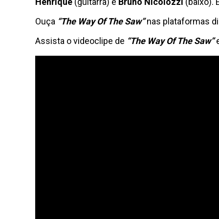
Henrique
(guitarra) e
Bruno Nicolozzi
(baixo).
Ouça
“The Way Of The Saw”
nas plataformas di
Assista o videoclipe de
“The Way Of The Saw”