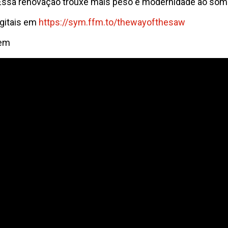
 Essa renovação trouxe mais peso e modernidade ao so
gitais em
https://sym.ffm.to/
thewayofthesaw
em