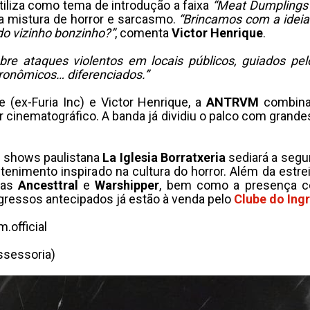
utiliza como tema de introdução a faixa
“Meat Dumplings
a mistura de horror e sarcasmo.
“Brincamos com a ideia
o vizinho bonzinho?”
, comenta
Victor Henrique
.
sobre ataques violentos em locais públicos, guiados p
onômicos… diferenciados.”
(ex-Furia Inc) e Victor Henrique, a
ANTRVM
combina 
r cinematográfico. A banda já dividiu o palco com grand
e shows paulistana
La Iglesia Borratxeria
sediará a segu
tenimento inspirado na cultura do horror. Além da estr
das
Ancesttral
e
Warshipper
, bem como a presença c
gressos antecipados já estão à venda pelo
Clube do Ing
.official
sessoria)