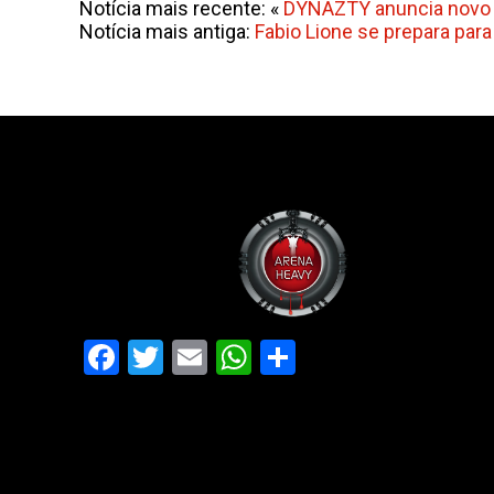
Notícia mais recente: «
DYNAZTY anuncia novo 
Notícia mais antiga:
Fabio Lione se prepara para 
Facebook
Twitter
Email
WhatsApp
Share