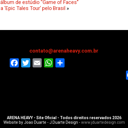
álbum de estúdio “Game of Faces”
a ‘Epic Tales Tour’ pelo Brasil
»
contato@arenaheavy.com.br
Facebook
Twitter
Email
WhatsApp
Share
ARENA HEAVY - Site Oficial - Todos direitos reservados 2026
Website by Joao Duarte - J.Duarte Design -
www.jduartedesign.com