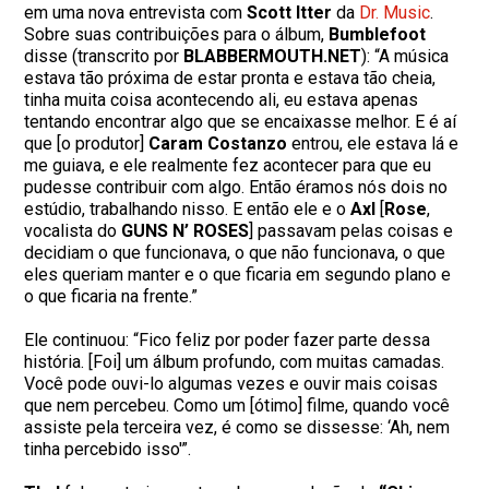
em uma nova entrevista com
Scott Itter
da
Dr. Music
.
Sobre suas contribuições para o álbum,
Bumblefoot
disse (transcrito por
BLABBERMOUTH.NET
): “A música
estava tão próxima de estar pronta e estava tão cheia,
tinha muita coisa acontecendo ali, eu estava apenas
tentando encontrar algo que se encaixasse melhor. E é aí
que [o produtor]
Caram Costanzo
entrou, ele estava lá e
me guiava, e ele realmente fez acontecer para que eu
pudesse contribuir com algo. Então éramos nós dois no
estúdio, trabalhando nisso. E então ele e o
Axl
[
Rose
,
vocalista do
GUNS N’ ROSES
] passavam pelas coisas e
decidiam o que funcionava, o que não funcionava, o que
eles queriam manter e o que ficaria em segundo plano e
o que ficaria na frente.”
Ele continuou: “Fico feliz por poder fazer parte dessa
história. [Foi] um álbum profundo, com muitas camadas.
Você pode ouvi-lo algumas vezes e ouvir mais coisas
que nem percebeu. Como um [ótimo] filme, quando você
assiste pela terceira vez, é como se dissesse: ‘Ah, nem
tinha percebido isso'”.