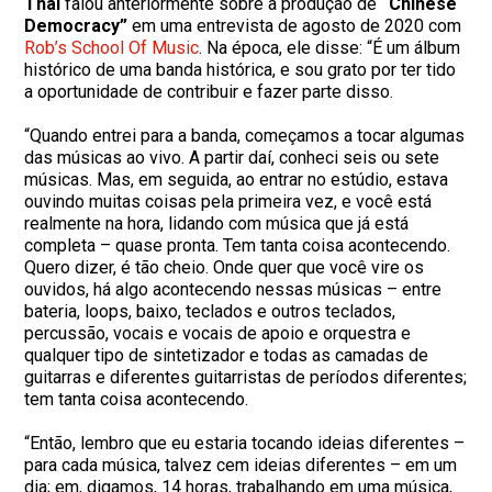
Thal
falou anteriormente sobre a produção de
“Chinese
Democracy”
em uma entrevista de agosto de 2020 com
Rob’s School Of Music
. Na época, ele disse: “É um álbum
histórico de uma banda histórica, e sou grato por ter tido
a oportunidade de contribuir e fazer parte disso.
“Quando entrei para a banda, começamos a tocar algumas
das músicas ao vivo. A partir daí, conheci seis ou sete
músicas. Mas, em seguida, ao entrar no estúdio, estava
ouvindo muitas coisas pela primeira vez, e você está
realmente na hora, lidando com música que já está
completa – quase pronta. Tem tanta coisa acontecendo.
Quero dizer, é tão cheio. Onde quer que você vire os
ouvidos, há algo acontecendo nessas músicas – entre
bateria, loops, baixo, teclados e outros teclados,
percussão, vocais e vocais de apoio e orquestra e
qualquer tipo de sintetizador e todas as camadas de
guitarras e diferentes guitarristas de períodos diferentes;
tem tanta coisa acontecendo.
“Então, lembro que eu estaria tocando ideias diferentes –
para cada música, talvez cem ideias diferentes – em um
dia; em, digamos, 14 horas, trabalhando em uma música,