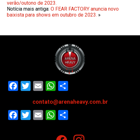
verão/outono de 2023.
Notícia mais antiga:
O FEAR FACTORY anuncia novo
baixista para shows em outubro de 2023.
»
Facebook
Twitter
Email
WhatsApp
Share
contato@arenaheavy.com.br
Facebook
Twitter
Email
WhatsApp
Share