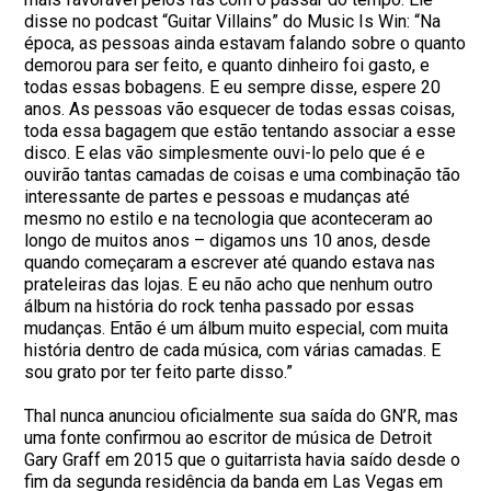
disse no podcast “Guitar Villains” do Music Is Win: “Na
época, as pessoas ainda estavam falando sobre o quanto
demorou para ser feito, e quanto dinheiro foi gasto, e
todas essas bobagens. E eu sempre disse, espere 20
anos. As pessoas vão esquecer de todas essas coisas,
toda essa bagagem que estão tentando associar a esse
disco. E elas vão simplesmente ouvi-lo pelo que é e
ouvirão tantas camadas de coisas e uma combinação tão
interessante de partes e pessoas e mudanças até
mesmo no estilo e na tecnologia que aconteceram ao
longo de muitos anos – digamos uns 10 anos, desde
quando começaram a escrever até quando estava nas
prateleiras das lojas. E eu não acho que nenhum outro
álbum na história do rock tenha passado por essas
mudanças. Então é um álbum muito especial, com muita
história dentro de cada música, com várias camadas. E
sou grato por ter feito parte disso.”
Thal nunca anunciou oficialmente sua saída do GN’R, mas
uma fonte confirmou ao escritor de música de Detroit
Gary Graff em 2015 que o guitarrista havia saído desde o
fim da segunda residência da banda em Las Vegas em