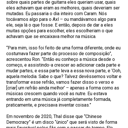
sobre quais partes de guitarra eles queriam usar, quais
eles achavam que eram as melhores, quais deveriam ser
mutadas. Eu passaria o dia inteiro com Caram. Nós
tocávamos algo para o Axl – ou mandávamos algo para
ele, seja lá o que fosse. E então, depois de dar a eles
muitas opções para escolher, eles escolheriam o que
achavam que se encaixava melhor na música.
“Para mim, isso foi feito de uma forma diferente, onde eu
costumava fazer parte do processo de composição”,
acrescentou Ron. “Então eu conheço a música desde o
começo, e assistindo-a crescer ao adicionar cada parte e
mudar partes, e essa parte leva a essa nova parte, e ‘Ooh,
aquela melodia. Sabe o que? Talvez devêssemos voltar e
transformar esse refrão, vamos fazer disso o verso e
[criar] um refrão ainda melhor’ – apenas a forma como as
músicas crescem quando você as nutre. Eu estava
entrando em uma música já completamente formada,
praticamente, e precisava inventar coisas.”
Em novembro de 2020, Thal disse que “Chinese
Democracy” é um disco “único” que será visto de forma
mais favorável pelos fãs com o passar do tempo. Ele