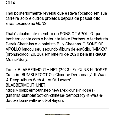
2014.
Thal posteriormente revelou que estava focando em sua
carreira solo e outros projetos depois de passar oito
anos tocando no GUNS.
Thal é atualmente membro do SONS OF APOLLO, que
também conta com o baterista Mike Portnoy, o tecladista
Derek Sherinian e o baixista Billy Sheehan. O SONS OF
APOLLO lançou seu segundo álbum de estúdio, “MMXX”
(pronunciado: 20/20), em janeiro de 2020 pela InsideOut
Music/Sony.
Fonte: BLABBERMOUTH.NET. (2023). Ex-GUNS N’ ROSES
Guitarist BUMBLEFOOT On ‘Chinese Democracy’: It Was
‘A Deep Album With A Lot Of Layers’.
BLABBERMOUTH.NET.
https://blabbermouth.net/news/ex-guns-n-roses-
guitarist-bumblefoot-on-chinese-democracy-it-was-a-
deep-album-with-a-lot-of-layers