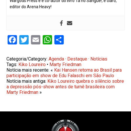
Wargods Press e é co-autor do livro Tá no Sangue!, e claro,
editor do Arena Heavy!
Facebook
Twitter
Email
WhatsApp
Share
Categoria/Category:
Agenda
·
Destaque
·
Notícias
Tags:
Kiko Loureiro
•
Marty Friedman
Notícia mais recente: «
Kai Hansen retorna ao Brasil para
participação em show de Edu Falaschi em São Paulo
Notícia mais antiga:
Kiko Loureiro quebra o silêncio sobre
a depressão pós-show antes de turnê brasileira com
Marty Friedman
»