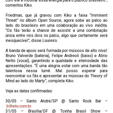
com ele e mostrar essa energia para o público brasileiro”,
comentou
Kiko
.
Friedman, que já gravou com
Kiko
a faixa “Imminent
Threat” no álbum Open Source, agora sobe ao palco ao
lado do brasileiro em uma colaboração ao vivo inédita.
“Os fãs terão a chance de assistir a uma combinação
única entre nós dois no palco, algo que certamente será
inesquecível”, disse Loureiro.
A banda de apoio será formada por músicos de alto nível:
Bruno Valverde (bateria), Felipe Andreoli (baixo) e Alirio
Netto (vocal), garantindo a qualidade e intensidade das
apresentações. “É uma alegria estar com uma banda tão
talentosa nessa turnê. Mal posso esperar para
reencontrar os fãs e apresentar as músicas do Theory of
Mind ao lado do Marty”, completa
Kiko
.
Veja as datas confirmadas:
30/05 – Santo André/SP @ Santo Rock Bar –
bilheto.com.br
31/05 – Brasília/DF @ Toinha Brasil Show –