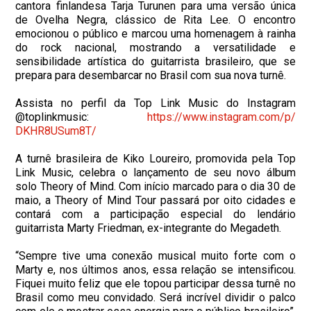
cantora finlandesa Tarja Turunen para uma versão única
de Ovelha Negra, clássico de Rita Lee. O encontro
emocionou o público e marcou uma homenagem à rainha
do rock nacional, mostrando a versatilidade e
sensibilidade artística do guitarrista brasileiro, que se
prepara para desembarcar no Brasil com sua nova turnê.
Assista no perfil da Top Link Music do Instagram
@toplinkmusic:
https://www.instagram.com/p/
DKHR8USum8T/
A turnê brasileira de
Kiko
Loureiro, promovida pela Top
Link Music, celebra o lançamento de seu novo álbum
solo Theory of Mind. Com início marcado para o dia 30 de
maio, a Theory of Mind Tour passará por oito cidades e
contará com a participação especial do lendário
guitarrista Marty Friedman, ex-integrante do Megadeth.
“Sempre tive uma conexão musical muito forte com o
Marty e, nos últimos anos, essa relação se intensificou.
Fiquei muito feliz que ele topou participar dessa turnê no
Brasil como meu convidado. Será incrível dividir o palco