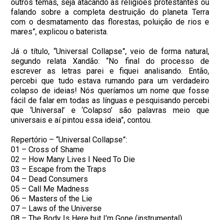
outros temas, seja atacando as religiões protestantes ou
falando sobre a completa destruição do planeta Terra
com o desmatamento das florestas, poluição de rios e
mares”, explicou o baterista.
Já o título, “Universal Collapse”, veio de forma natural,
segundo relata Xandão: “No final do processo de
escrever as letras parei e fiquei analisando. Então,
percebi que tudo estava rumando para um verdadeiro
colapso de ideias! Nós queríamos um nome que fosse
fácil de falar em todas as línguas e pesquisando percebi
que ‘Universal’ e ‘Colapso’ são palavras meio que
universais e aí pintou essa ideia”, contou.
Repertório – “Universal Collapse”:
01 – Cross of Shame
02 – How Many Lives I Need To Die
03 – Escape from the Traps
04 – Dead Consumers
05 – Call Me Madness
06 – Masters of the Lie
07 – Laws of the Universe
08 – The Body Is Here but I’m Gone (instrumental)