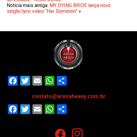
Notícia mais antiga:
MY DYING BRIDE lança novo
single/lyric video “Her Dominion”
»
Facebook
Twitter
Email
WhatsApp
Share
contato@arenaheavy.com.br
Facebook
Twitter
Email
WhatsApp
Share