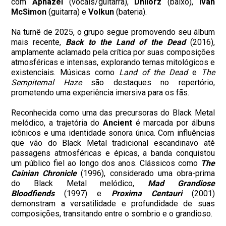
com
Aphazel
(vocais/guitarra),
Dhilorz
(baixo),
Ivan
McSimon
(guitarra) e
Volkun
(bateria).
​Na turnê de 2025, o grupo segue promovendo seu álbum
mais recente,
Back to the Land of the Dead
(2016),
amplamente aclamado pela crítica por suas composições
atmosféricas e intensas, explorando temas mitológicos e
existenciais. Músicas como
Land of the Dead
e
The
Sempiternal Haze
são destaques no repertório,
prometendo uma experiência imersiva para os fãs.
​Reconhecida como uma das precursoras do Black Metal
melódico, a trajetória do
Ancient
é marcada por álbuns
icônicos e uma identidade sonora única. Com influências
que vão do Black Metal tradicional escandinavo até
passagens atmosféricas e épicas, a banda conquistou
um público fiel ao longo dos anos. Clássicos como
The
Cainian Chronicle
(1996), considerado uma obra-prima
do Black Metal melódico,
Mad Grandiose
Bloodfiends
(1997) e
Proxima Centauri
(2001)
demonstram a versatilidade e profundidade de suas
composições, transitando entre o sombrio e o grandioso.