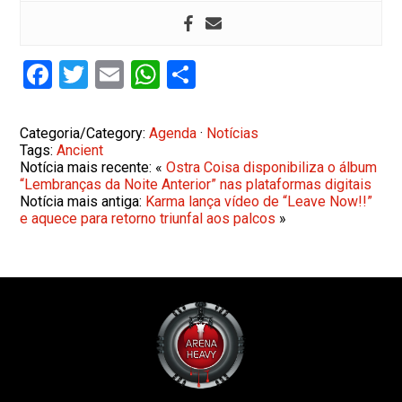
Facebook
Twitter
Email
WhatsApp
Share
Categoria/Category:
Agenda
·
Notícias
Tags:
Ancient
Notícia mais recente: «
Ostra Coisa disponibiliza o álbum
“Lembranças da Noite Anterior” nas plataformas digitais
Notícia mais antiga:
Karma lança vídeo de “Leave Now!!”
e aquece para retorno triunfal aos palcos
»