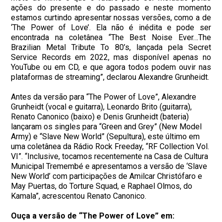
ações do presente e do passado e neste momento
estamos curtindo apresentar nossas versões, como a de
‘The Power of Love’. Ela não é inédita e pode ser
encontrada na coletânea “The Best Noise Ever…The
Brazilian Metal Tribute To 80’s, lançada pela Secret
Service Records em 2022, mas disponível apenas no
YouTube ou em CD, e que agora todos podem ouvir nas
plataformas de streaming”, declarou Alexandre Grunheidt.
Antes da versão para “The Power of Love”, Alexandre
Grunheidt (vocal e guitarra), Leonardo Brito (guitarra),
Renato Canonico (baixo) e Denis Grunheidt (bateria)
lançaram os singles para “Green and Grey” (New Model
Army) e “Slave New World” (Sepultura), este último em
uma coletânea da Rádio Rock Freeday, “RF Collection Vol.
VI”. “Inclusive, tocamos recentemente na Casa de Cultura
Municipal Tremembé e apresentamos a versão de ‘Slave
New World’ com participações de Amilcar Christófaro e
May Puertas, do Torture Squad, e Raphael Olmos, do
Kamala”, acrescentou Renato Canonico.
Ouça a versão de “The Power of Love” em: