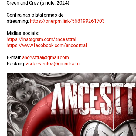
Green and Grey (single, 2024)
Confira nas plataformas de
streaming:
https://onerpm.link/
568199261703
Mídias sociais:
https://instagram.com/
ancesttral
https://www.facebook.com/
ancesttral
E-mail:
ancesttral@gmail.com
Booking:
acdgeventos@gmail.com