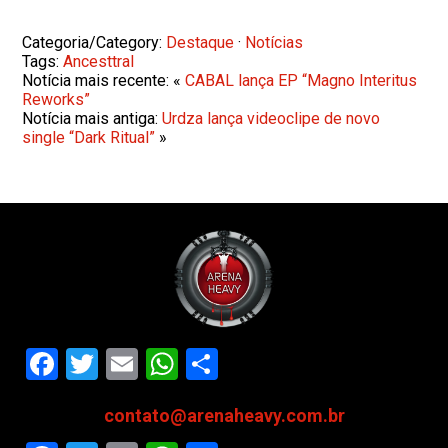
Categoria/Category:
Destaque
·
Notícias
Tags:
Ancesttral
Notícia mais recente: «
CABAL lança EP “Magno Interitus
Reworks”
Notícia mais antiga:
Urdza lança videoclipe de novo
single “Dark Ritual”
»
Facebook
Twitter
Email
WhatsApp
Share
contato@arenaheavy.com.br